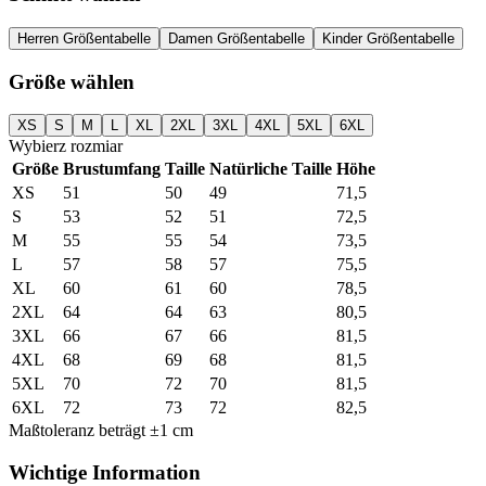
Herren Größentabelle
Damen Größentabelle
Kinder Größentabelle
Größe wählen
XS
S
M
L
XL
2XL
3XL
4XL
5XL
6XL
Wybierz rozmiar
Größe
Brustumfang
Taille
Natürliche Taille
Höhe
XS
51
50
49
71,5
S
53
52
51
72,5
M
55
55
54
73,5
L
57
58
57
75,5
XL
60
61
60
78,5
2XL
64
64
63
80,5
3XL
66
67
66
81,5
4XL
68
69
68
81,5
5XL
70
72
70
81,5
6XL
72
73
72
82,5
Maßtoleranz beträgt ±1 cm
Wichtige Information