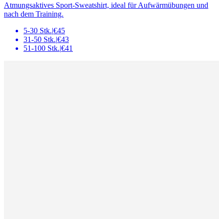
Atmungsaktives Sport-Sweatshirt, ideal für Aufwärmübungen und
nach dem Training.
5-30 Stk.
|
€45
31-50 Stk.
|
€43
51-100 Stk.
|
€41