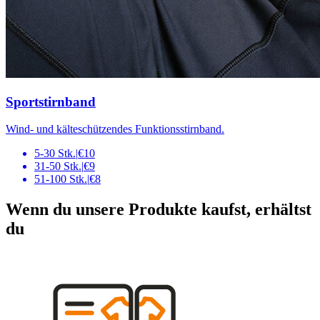
Sportstirnband
Wind- und kälteschützendes Funktionsstirnband.
5-30 Stk.
|
€10
31-50 Stk.
|
€9
51-100 Stk.
|
€8
Wenn du unsere Produkte kaufst, erhältst
du