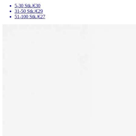
5-30 Stk.
|
€30
31-50 Stk.
|
€29
51-100 Stk.
|
€27