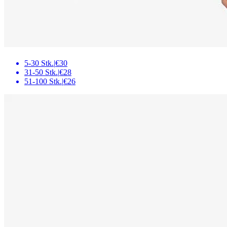
5-30 Stk.
|
€30
31-50 Stk.
|
€28
51-100 Stk.
|
€26