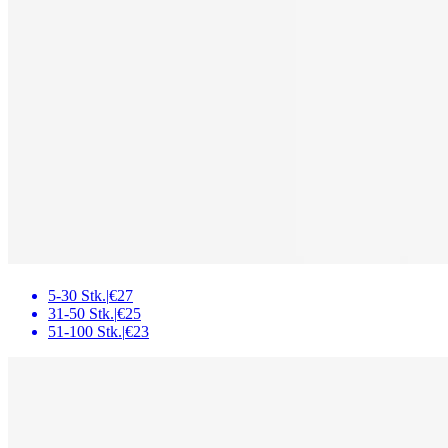
5-30 Stk.
|
€27
31-50 Stk.
|
€25
51-100 Stk.
|
€23