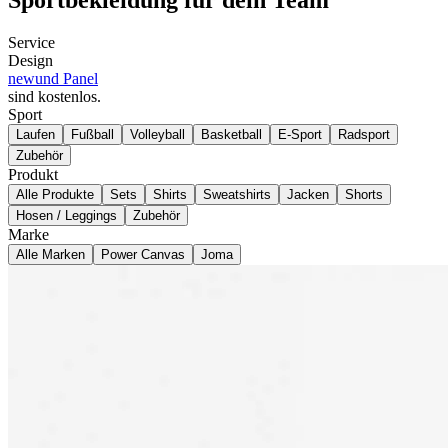
Service
Design
new
und Panel
sind kostenlos
.
Sport
Laufen
Fußball
Volleyball
Basketball
E-Sport
Radsport
Zubehör
Produkt
Alle Produkte
Sets
Shirts
Sweatshirts
Jacken
Shorts
Hosen / Leggings
Zubehör
Marke
Alle Marken
Power Canvas
Joma