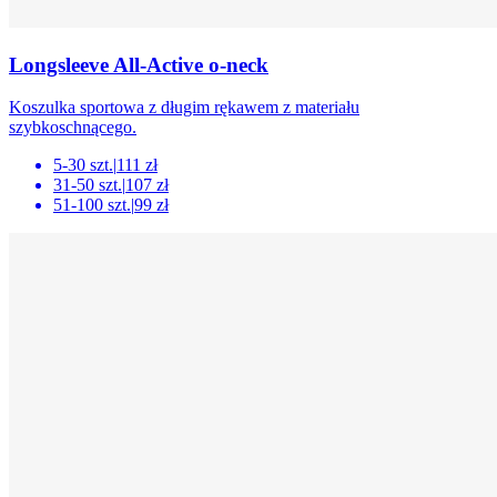
Longsleeve All-Active o-neck
Koszulka sportowa z długim rękawem z materiału
szybkoschnącego.
5-30 szt.
|
111 zł
31-50 szt.
|
107 zł
51-100 szt.
|
99 zł