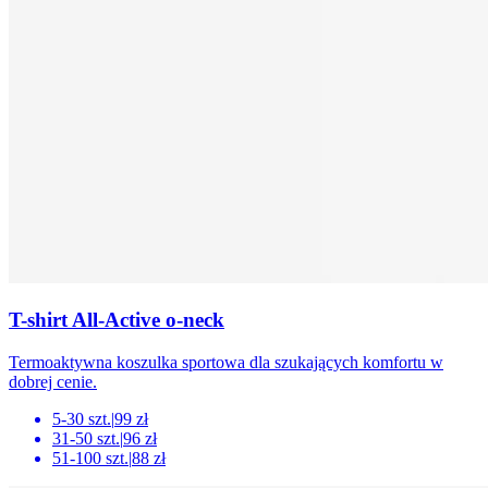
T-shirt All-Active o-neck
Termoaktywna koszulka sportowa dla szukających komfortu w
dobrej cenie.
5-30 szt.
|
99 zł
31-50 szt.
|
96 zł
51-100 szt.
|
88 zł