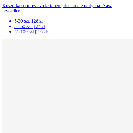
Koszulka sportowa z elastanem, doskonale oddycha. Nasz
bestseller.
5-30 szt.
|
128 zł
31-50 szt.
|
124 zł
51-100 szt.
|
116 zł