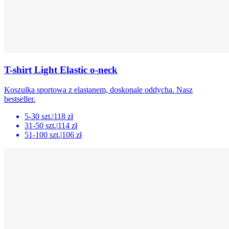
T-shirt Light Elastic o-neck
Koszulka sportowa z elastanem, doskonale oddycha. Nasz
bestseller.
5-30 szt.
|
118 zł
31-50 szt.
|
114 zł
51-100 szt.
|
106 zł