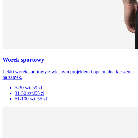
Worek sportowy
Lekki worek sportowy z własnym projektem i opcjonalną kieszenią
na zamek.
5-30 szt.
|
59 zł
31-50 szt.
|
55 zł
51-100 szt.
|
55 zł