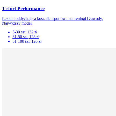
T-shirt Performance
Lekka i oddychająca koszulka sportowa na treningi i zawody.
Najwyższy model.
5-30 szt.
|
132 zł
31-50 szt.
|
128 zł
51-100 szt.
|
120 zł