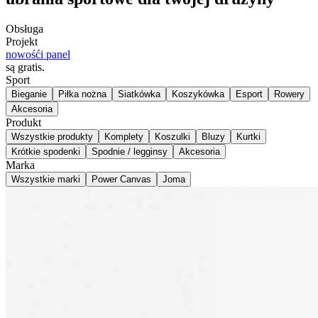
Obsługa
Projekt
nowość
i panel
są gratis
.
Sport
Bieganie
Piłka nożna
Siatkówka
Koszykówka
Esport
Rowery
Akcesoria
Produkt
Wszystkie produkty
Komplety
Koszulki
Bluzy
Kurtki
Krótkie spodenki
Spodnie / legginsy
Akcesoria
Marka
Wszystkie marki
Power Canvas
Joma