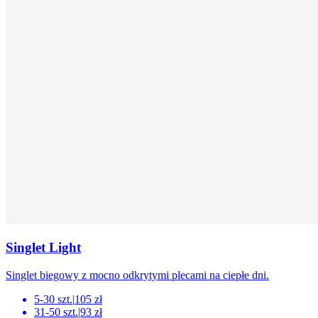
Singlet Light
Singlet biegowy z mocno odkrytymi plecami na ciepłe dni.
5-30 szt.
|
105 zł
31-50 szt.
|
93 zł