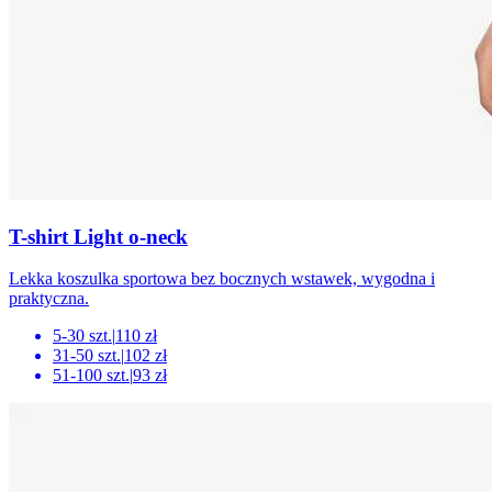
T-shirt Light o-neck
Lekka koszulka sportowa bez bocznych wstawek, wygodna i
praktyczna.
5-30 szt.
|
110 zł
31-50 szt.
|
102 zł
51-100 szt.
|
93 zł