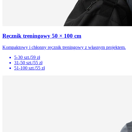
Ręcznik treningowy 50 × 100 cm
Kompaktowy i chłonny ręcznik treningowy z własnym projektem.
5-30 szt.
|
59 zł
31-50 szt.
|
55 zł
51-100 szt.
|
55 zł