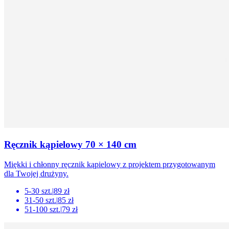
Ręcznik kąpielowy 70 × 140 cm
Miękki i chłonny ręcznik kąpielowy z projektem przygotowanym
dla Twojej drużyny.
5-30 szt.
|
89 zł
31-50 szt.
|
85 zł
51-100 szt.
|
79 zł