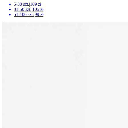
5-30 szt.
|
109 zł
31-50 szt.
|
105 zł
51-100 szt.
|
99 zł