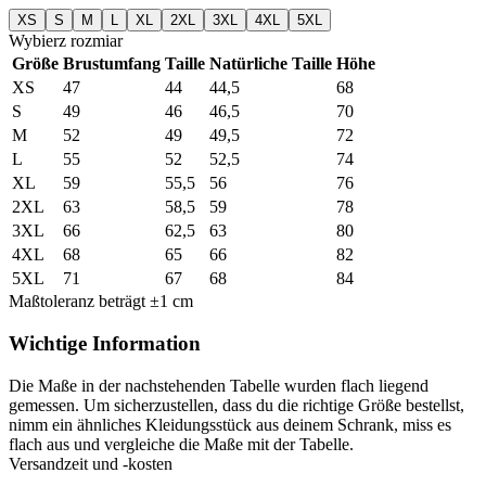
XS
S
M
L
XL
2XL
3XL
4XL
5XL
Wybierz rozmiar
Größe
Brustumfang
Taille
Natürliche Taille
Höhe
XS
47
44
44,5
68
S
49
46
46,5
70
M
52
49
49,5
72
L
55
52
52,5
74
XL
59
55,5
56
76
2XL
63
58,5
59
78
3XL
66
62,5
63
80
4XL
68
65
66
82
5XL
71
67
68
84
Maßtoleranz beträgt ±1 cm
Wichtige Information
Die Maße in der nachstehenden Tabelle wurden flach liegend
gemessen. Um sicherzustellen, dass du die richtige Größe bestellst,
nimm ein ähnliches Kleidungsstück aus deinem Schrank, miss es
flach aus und vergleiche die Maße mit der Tabelle.
Versandzeit und -kosten