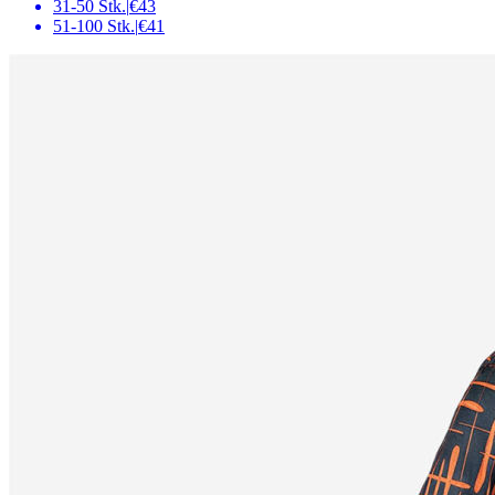
31-50 Stk.
|
€43
51-100 Stk.
|
€41