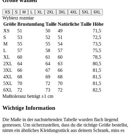
Größe wählen
XS
S
M
L
XL
2XL
3XL
4XL
5XL
6XL
Wybierz rozmiar
Größe
Brustumfang
Taille
Natürliche Taille
Höhe
XS
51
50
49
71,5
S
53
52
51
72,5
M
55
55
54
73,5
L
57
58
57
75,5
XL
60
61
60
78,5
2XL
64
64
63
80,5
3XL
66
67
66
81,5
4XL
68
69
68
81,5
5XL
70
72
70
81,5
6XL
72
73
72
82,5
Maßtoleranz beträgt ±1 cm
Wichtige Information
Die Maße in der nachstehenden Tabelle wurden flach liegend
gemessen. Um sicherzustellen, dass du die richtige Größe bestellst,
nimm ein ähnliches Kleidungsstück aus deinem Schrank, miss es