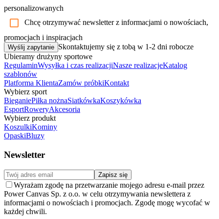
personalizowanych
Chcę otrzymywać newsletter z informacjami o nowościach,
promocjach i inspiracjach
Skontaktujemy się z tobą w 1-2 dni robocze
Wyślij zapytanie
Ubieramy drużyny sportowe
Regulamin
Wysyłka i czas realizacji
Nasze realizacje
Katalog
szablonów
Platforma Klienta
Zamów próbki
Kontakt
Wybierz sport
Bieganie
Piłka nożna
Siatkówka
Koszykówka
Esport
Rowery
Akcesoria
Wybierz produkt
Koszulki
Kominy
Opaski
Bluzy
Newsletter
Zapisz się
Wyrażam zgodę na przetwarzanie mojego adresu e-mail przez
Power Canvas Sp. z o.o. w celu otrzymywania newslettera z
informacjami o nowościach i promocjach. Zgodę mogę wycofać w
każdej chwili.