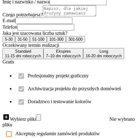
Imię i nazwisko / nazwa
Czego potrzebujesz?
E-mail
Telefon
Jaka jest szacowana liczba sztuk?
5-30
31-50
51-100
101-300
301-500
Oczekiwany termin realizacji
Standard
Ekspres
Long
11-15 dni roboczych
7–10 dni roboczych
16-20 dni roboczych
Gratis
Profesjonalny projekt graficzny
Archiwizacja projektu do przyszłych domówień
Doradztwo i testowanie kolorów
Wybierz pliki
Nie wybrano
pliku
Akceptuję regulamin zamówień produktów