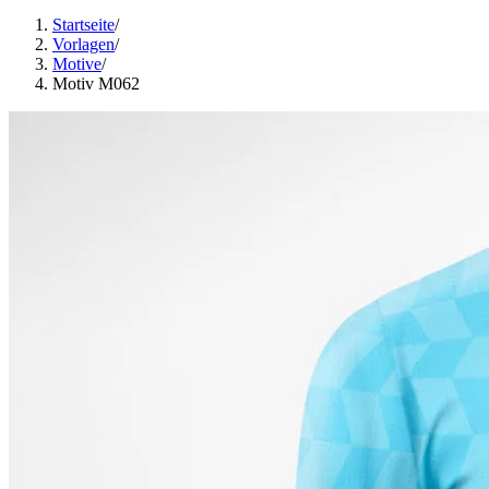
Startseite
/
Vorlagen
/
Motive
/
Motiv M062