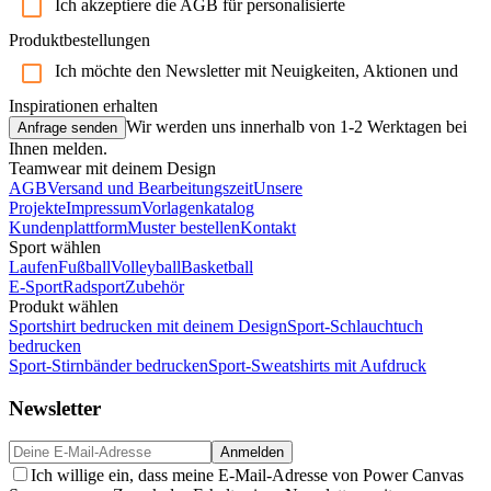
Ich akzeptiere die AGB für personalisierte
Produktbestellungen
Ich möchte den Newsletter mit Neuigkeiten, Aktionen und
Inspirationen erhalten
Wir werden uns innerhalb von 1-2 Werktagen bei
Anfrage senden
Ihnen melden.
Teamwear mit deinem Design
AGB
Versand und Bearbeitungszeit
Unsere
Projekte
Impressum
Vorlagenkatalog
Kundenplattform
Muster bestellen
Kontakt
Sport wählen
Laufen
Fußball
Volleyball
Basketball
E-Sport
Radsport
Zubehör
Produkt wählen
Sportshirt bedrucken mit deinem Design
Sport-Schlauchtuch
bedrucken
Sport-Stirnbänder bedrucken
Sport-Sweatshirts mit Aufdruck
Newsletter
Anmelden
Ich willige ein, dass meine E-Mail-Adresse von Power Canvas