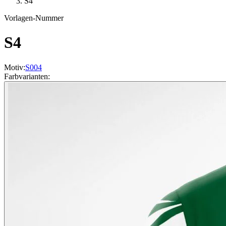
S4
Vorlagen-Nummer
S4
Motiv
:
S004
Farbvarianten
: