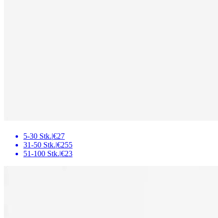
5-30 Stk.
|
€27
31-50 Stk.
|
€255
51-100 Stk.
|
€23