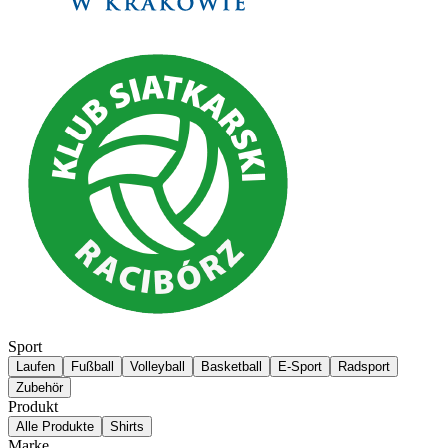
Sport
Laufen
Fußball
Volleyball
Basketball
E-Sport
Radsport
Zubehör
Produkt
Alle Produkte
Shirts
Marke