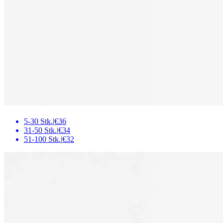
5-30 Stk.
|
€36
31-50 Stk.
|
€34
51-100 Stk.
|
€32