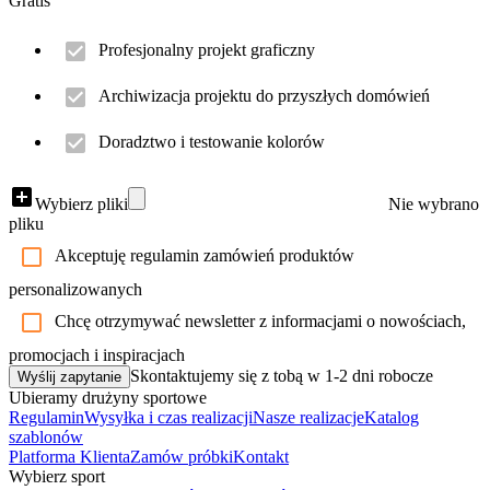
Gratis
Profesjonalny projekt graficzny
Archiwizacja projektu do przyszłych domówień
Doradztwo i testowanie kolorów
Wybierz pliki
Nie wybrano
pliku
Akceptuję regulamin zamówień produktów
personalizowanych
Chcę otrzymywać newsletter z informacjami o nowościach,
promocjach i inspiracjach
Skontaktujemy się z tobą w 1-2 dni robocze
Wyślij zapytanie
Ubieramy drużyny sportowe
Regulamin
Wysyłka i czas realizacji
Nasze realizacje
Katalog
szablonów
Platforma Klienta
Zamów próbki
Kontakt
Wybierz sport