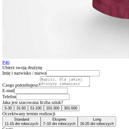
P46
Ubierz swoją drużynę
Imię i nazwisko / nazwa
Czego potrzebujesz?
E-mail
Telefon
Jaka jest szacowana liczba sztuk?
5-30
31-50
51-100
101-300
301-500
Oczekiwany termin realizacji
Standard
Ekspres
Long
11-15 dni roboczych
7–10 dni roboczych
16-20 dni roboczych