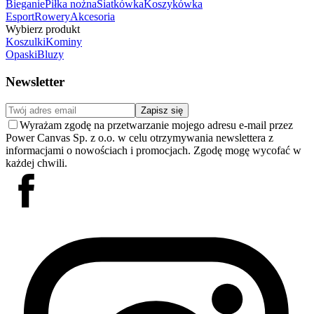
Bieganie
Piłka nożna
Siatkówka
Koszykówka
Esport
Rowery
Akcesoria
Wybierz produkt
Koszulki
Kominy
Opaski
Bluzy
Newsletter
Zapisz się
Wyrażam zgodę na przetwarzanie mojego adresu e-mail przez
Power Canvas Sp. z o.o. w celu otrzymywania newslettera z
informacjami o nowościach i promocjach. Zgodę mogę wycofać w
każdej chwili.