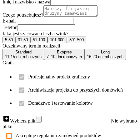
Imię i nazwisko / nazwa
Czego potrzebujesz?
E-mail
Telefon
Jaka jest szacowana liczba sztuk?
5-30
31-50
51-100
101-300
301-500
Oczekiwany termin realizacji
Standard
Ekspres
Long
11-15 dni roboczych
7–10 dni roboczych
16-20 dni roboczych
Gratis
Profesjonalny projekt graficzny
Archiwizacja projektu do przyszłych domówień
Doradztwo i testowanie kolorów
Wybierz pliki
Nie wybrano
pliku
Akceptuję regulamin zamówień produktów