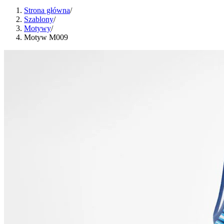
Strona główna
/
Szablony
/
Motywy
/
Motyw M009