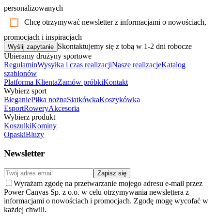
personalizowanych
Chcę otrzymywać newsletter z informacjami o nowościach,
promocjach i inspiracjach
Skontaktujemy się z tobą w 1-2 dni robocze
Wyślij zapytanie
Ubieramy drużyny sportowe
Regulamin
Wysyłka i czas realizacji
Nasze realizacje
Katalog
szablonów
Platforma Klienta
Zamów próbki
Kontakt
Wybierz sport
Bieganie
Piłka nożna
Siatkówka
Koszykówka
Esport
Rowery
Akcesoria
Wybierz produkt
Koszulki
Kominy
Opaski
Bluzy
Newsletter
Zapisz się
Wyrażam zgodę na przetwarzanie mojego adresu e-mail przez
Power Canvas Sp. z o.o. w celu otrzymywania newslettera z
informacjami o nowościach i promocjach. Zgodę mogę wycofać w
każdej chwili.