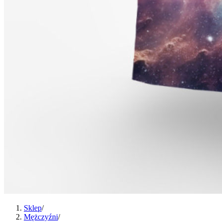
Sklep
/
Mężczyźni
/