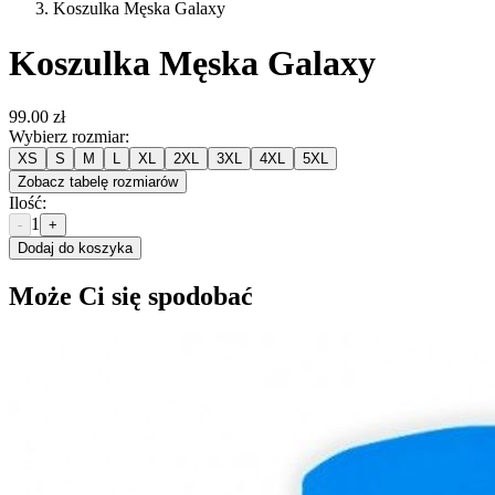
Koszulka Męska Galaxy
Koszulka Męska Galaxy
99.00 zł
Wybierz rozmiar
:
XS
S
M
L
XL
2XL
3XL
4XL
5XL
Zobacz tabelę rozmiarów
Ilość
:
1
-
+
Dodaj do koszyka
Może Ci się spodobać