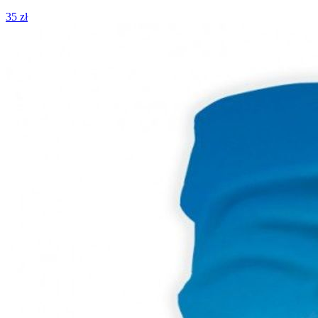
35 zł