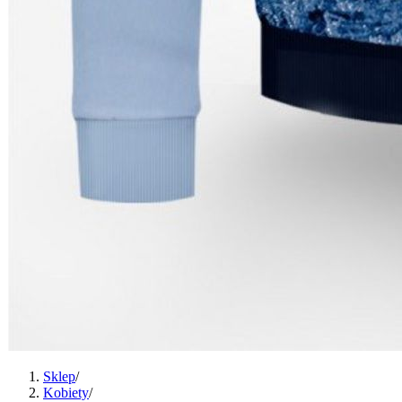
Sklep
/
Kobiety
/