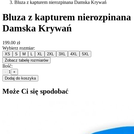
Bluza z kapturem nierozpinana Damska Krywań
Bluza z kapturem nierozpinana
Damska Krywań
199.00 zł
Wybierz rozmiar
:
XS
S
M
L
XL
2XL
3XL
4XL
5XL
Zobacz tabelę rozmiarów
Ilość
:
1
-
+
Dodaj do koszyka
Może Ci się spodobać