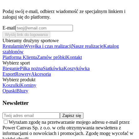
Podaj swój e-mail, odbierz wiadomość ze specjalnym linkiem i
zaloguj się do platformy.
E-mail
Wyślij link do logowania
Ubieramy drużyny sportowe
Regulamin
Wysyłka i czas realizacji
Nasze realizacje
Katalog
szablonów
Platforma Klienta
Zamów próbki
Kontakt
Wybierz sport
Bieganie
Piłka nożna
Siatkówka
Koszykówka
Esport
Rowery
Akcesoria
Wybierz produkt
Koszulki
Kominy
Opaski
Bluzy
Newsletter
Zapisz się
Wyrażam zgodę na przetwarzanie mojego adresu e-mail przez
Power Canvas Sp. z o.o. w celu otrzymywania newslettera z
informacjami o nowościach i promocjach. Zgodę mogę wycofać w
każdej chwili.