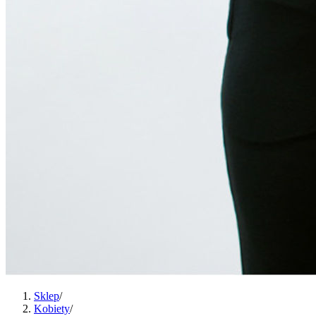
Sklep
/
Kobiety
/