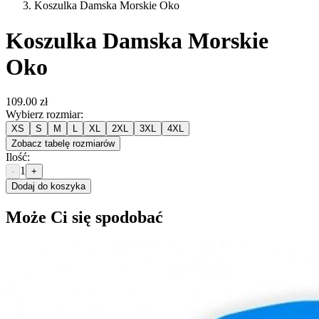
Koszulka Damska Morskie Oko
Koszulka Damska Morskie
Oko
109.00 zł
Wybierz rozmiar
:
XS
S
M
L
XL
2XL
3XL
4XL
Zobacz tabelę rozmiarów
Ilość
:
1
-
+
Dodaj do koszyka
Może Ci się spodobać