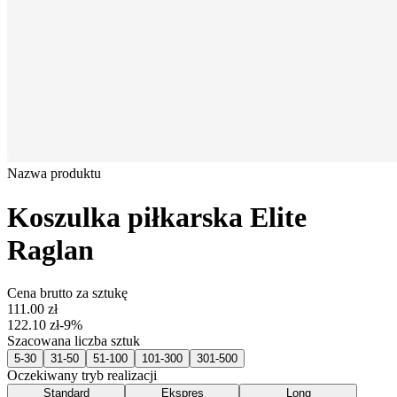
Nazwa produktu
Koszulka piłkarska Elite
Raglan
Cena brutto za sztukę
111.00 zł
122.10 zł
-
9
%
Szacowana liczba sztuk
5-30
31-50
51-100
101-300
301-500
Oczekiwany tryb realizacji
Standard
Ekspres
Long