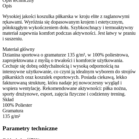
Opis techniczny
Opis
Wysokiej jakości koszulka piłkarska w kroju elite z raglanowymi
rękawami. Wyróżnia się dopasowanym krojem i estetycznym,
półokrągłym wykończeniem dołu. Szybkoschnący i termoaktywny
materiał zapewnia komfort podczas aktywności. Jest łatwy w praniu
i suszeniu.
Materiał główny
Dzianina sportowa o gramaturze 135 g/m², w 100% poliestrowa,
zaprojektowana z myślą o trwałości i komforcie użytkowania.
Cechuje się dobrą oddychalnością i wysoką odpornością na
intensywne użytkowanie, co czyni ją idealnym wyborem do strojów
piłkarskich oraz koszulek esportowych. Posiada ciekawą, lekko
fakturowaną strukturę, która nadaje jej nowoczesny wygląd i
wspiera wentylację. Rekomendowane aktywności: piłka nożna,
sporty drużynowe, esport, zajęcia fizyczne i codzienny trening.
Skład
100% Poliester
Gramatura
135 g/m²
Parametry techniczne